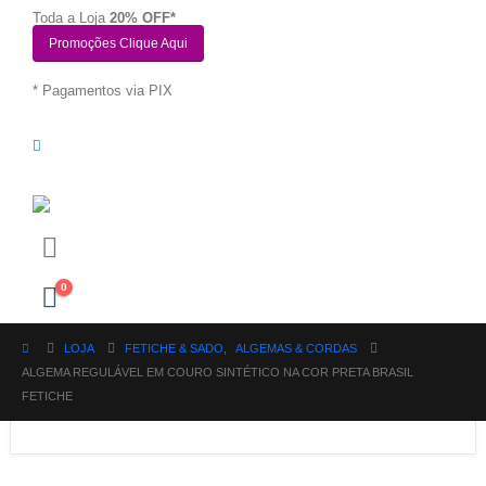
Toda a Loja
20% OFF*
Promoções Clique Aqui
* Pagamentos via PIX
0
LOJA
FETICHE & SADO
,
ALGEMAS & CORDAS
ALGEMA REGULÁVEL EM COURO SINTÉTICO NA COR PRETA BRASIL
FETICHE