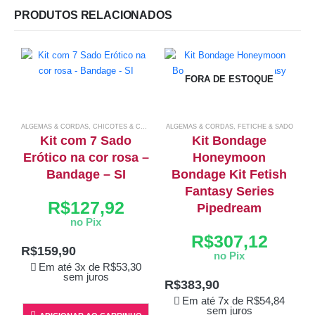
PRODUTOS RELACIONADOS
FORA DE ESTOQUE
ALGEMAS & CORDAS
,
CHICOTES & CHIBATAS
ALGEMAS & CORDAS
,
COLEIRAS & CHOKERS
,
FETICHE & SADO
,
FETICHE & SADO
Kit com 7 Sado
Kit Bondage
Erótico na cor rosa –
Honeymoon
Bandage – SI
Bondage Kit Fetish
Fantasy Series
C
R$
127,92
Pipedream
no Pix
R$
307,12
R$
159,90
no Pix
Em até 3x de
R$
53,30
sem juros
R$
383,90
Em até 7x de
R$
54,84
sem juros