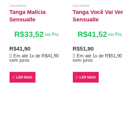
CALCINHAS
CALCINHAS
Tanga Malícia
Tanga Você Vai Ver
Sensualle
Sensualle
R$
33,52
R$
41,52
no Pix
no Pix
C
C
I
R$
41,90
R$
51,90
Em até 1x de
R$
41,90
Em até 1x de
R$
51,90
sem juros
sem juros
LER MAIS
LER MAIS
s