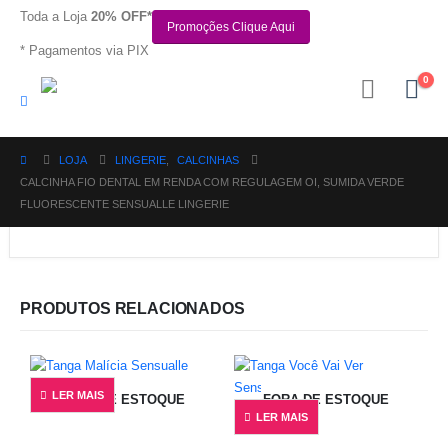
Toda a Loja
20% OFF*
Promoções Clique Aqui
* Pagamentos via PIX
0
LOJA
LINGERIE
,
CALCINHAS
CALCINHA FIO DENTAL EM RENDA COM REGULAGEM OI, SUMIDA VERDE
FLUORESCENTE SENSUALLE LINGERIE
PRODUTOS RELACIONADOS
LER MAIS
FORA DE ESTOQUE
FORA DE ESTOQUE
LER MAIS