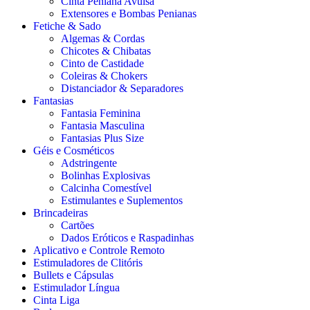
Cinta Peniana Avulsa
Extensores e Bombas Penianas
Fetiche & Sado
Algemas & Cordas
Chicotes & Chibatas
Cinto de Castidade
Coleiras & Chokers
Distanciador & Separadores
Fantasias
Fantasia Feminina
Fantasia Masculina
Fantasias Plus Size
Géis e Cosméticos
Adstringente
Bolinhas Explosivas
Calcinha Comestível
Estimulantes e Suplementos
Brincadeiras
Cartões
Dados Eróticos e Raspadinhas
Aplicativo e Controle Remoto
Estimuladores de Clitóris
Bullets e Cápsulas
Estimulador Língua
Cinta Liga