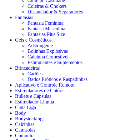
Cinto de Castidade
Coleiras & Chokers
Distanciador & Separadores
Fantasias
Fantasia Feminina
Fantasia Masculina
Fantasias Plus Size
Géis e Cosméticos
Adstringente
Bolinhas Explosivas
Calcinha Comestível
Estimulantes e Suplementos
Brincadeiras
Cartões
Dados Eróticos e Raspadinhas
Aplicativo e Controle Remoto
Estimuladores de Clitóris
Bullets e Cápsulas
Estimulador Língua
Cinta Liga
Body
Bodystocking
Calcinhas
Camisolas
Conjunto