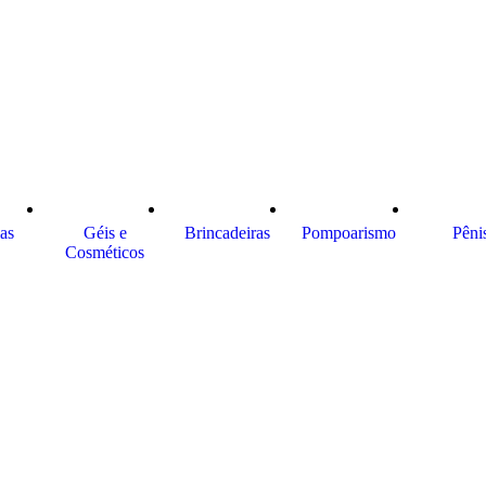
ias
Géis e
Brincadeiras
Pompoarismo
Pêni
Cosméticos