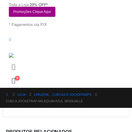
Toda a Loja
20% OFF*
Promoções Clique Aqui
* Pagamentos via PIX
0
LOJA
LINGERIE
,
CUECAS E JOCKSTRAP'S
CUECA JOCKSTRAP ARLEQUIM AZUL SENSUALLE
PRODUTOS RELACIONADOS