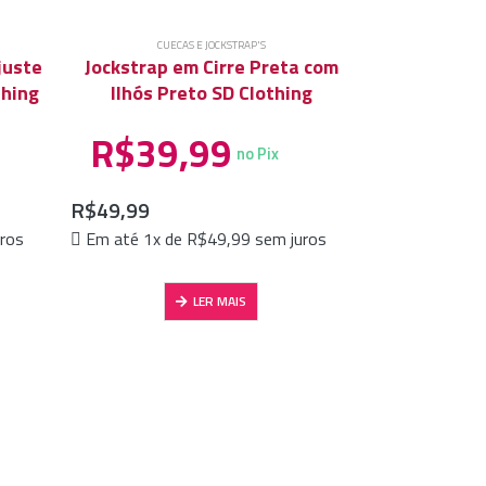
CUECAS E JOCKSTRAP'S
FORA
juste
Jockstrap em Cirre Preta com
thing
Ilhós Preto SD Clothing
R$
39,99
no Pix
R$
49,99
CUECAS E JOCKST
ros
Em até 1x de
R$
49,99
sem juros
Cueca Preta 
e Tromba d
LER MAIS
R$
23
R$
29,99
Em até 1x d