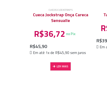
CUECAS E JOCKSTRAP'S
Cueca Jockstrap Onça Careca
T
Sensualle
R
R$
36,72
no Pix
R$
39
R$
45,90
Em a
Em até 1x de
R$
45,90
sem juros
LER MAIS