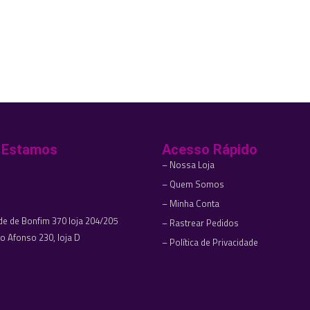
 Estamos
Acesso Rápido
– Nossa Loja
– Quem Somos
– Minha Conta
e de Bonfim 370 loja 204/205
– Rastrear Pedidos
o Afonso 230, loja D
– Política de Privacidade