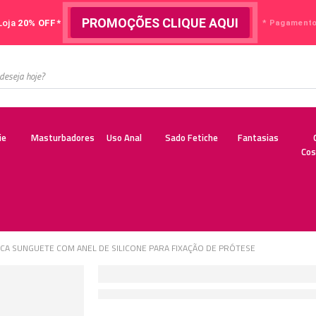
PROMOÇÕES CLIQUE AQUI
Loja
20% OFF*
* Pagamentos
ie
Masturbadores
Uso Anal
Sado Fetiche
Fantasias
Cos
CA SUNGUETE COM ANEL DE SILICONE PARA FIXAÇÃO DE PRÓTESE