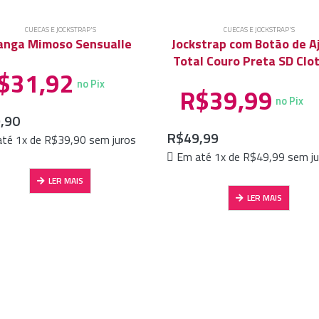
CUECAS E JOCKSTRAP'S
CUECAS E JOCKSTRAP'S
anga Mimoso Sensualle
Jockstrap com Botão de A
Total Couro Preta SD Clo
$
31,92
no Pix
R$
39,99
no Pix
,90
R$
49,99
té 1x de
R$
39,90
sem juros
Em até 1x de
R$
49,99
sem ju
LER MAIS
LER MAIS