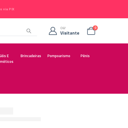
 via PIX
0
Olá!
Visitante
Géis E
Brincadeiras
Pompoarismo
Pênis
méticos