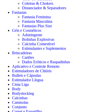
Coleiras & Chokers
Distanciador & Separadores
Fantasias
Fantasia Feminina
Fantasia Masculina
Fantasias Plus Size
Géis e Cosméticos
Adstringente
Bolinhas Explosivas
Calcinha Comestível
Estimulantes e Suplementos
Brincadeiras
Cartões
Dados Eróticos e Raspadinhas
Aplicativo e Controle Remoto
Estimuladores de Clitóris
Bullets e Cápsulas
Estimulador Língua
Cinta Liga
Body
Bodystocking
Calcinhas
Camisolas
Conjunto
Corset e Espartilho