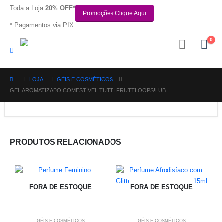
Toda a Loja
20% OFF*
Promoções Clique Aqui
* Pagamentos via PIX
0
LOJA
GÉIS E COSMÉTICOS
GEL AROMATIZADO COMESTÍVEL TUTTI FRUTTI OOPS!LUB
PRODUTOS RELACIONADOS
FORA DE ESTOQUE
FORA DE ESTOQUE
GÉIS E COSMÉTICOS
GÉIS E COSMÉTICOS