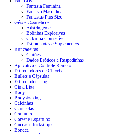
Fantasias
Fantasia Feminina
Fantasia Masculina
Fantasias Plus Size
Géis e Cosméticos
Adstringente
Bolinhas Explosivas
Calcinha Comestível
Estimulantes e Suplementos
Brincadeiras
Cartões
Dados Eróticos e Raspadinhas
Aplicativo e Controle Remoto
Estimuladores de Clitóris
Bullets e Cápsulas
Estimulador Língua
Cinta Liga
Body
Bodystocking
Calcinhas
Camisolas
Conjunto
Corset e Espartilho
Cuecas e Jockstrap’s
Boneca