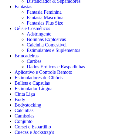
Distanciador & Separadores
Fantasias
Fantasia Feminina
Fantasia Masculina
Fantasias Plus Size
Géis e Cosméticos
Adstringente
Bolinhas Explosivas
Calcinha Comestível
Estimulantes e Suplementos
Brincadeiras
Cartões
Dados Eróticos e Raspadinhas
Aplicativo e Controle Remoto
Estimuladores de Clitóris
Bullets e Cápsulas
Estimulador Língua
Cinta Liga
Body
Bodystocking
Calcinhas
Camisolas
Conjunto
Corset e Espartilho
Cuecas e Jockstrap’s