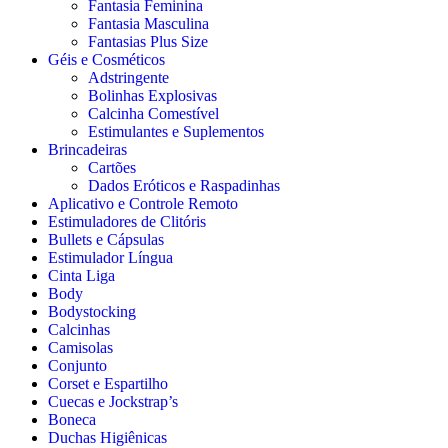
Fantasia Feminina
Fantasia Masculina
Fantasias Plus Size
Géis e Cosméticos
Adstringente
Bolinhas Explosivas
Calcinha Comestível
Estimulantes e Suplementos
Brincadeiras
Cartões
Dados Eróticos e Raspadinhas
Aplicativo e Controle Remoto
Estimuladores de Clitóris
Bullets e Cápsulas
Estimulador Língua
Cinta Liga
Body
Bodystocking
Calcinhas
Camisolas
Conjunto
Corset e Espartilho
Cuecas e Jockstrap’s
Boneca
Duchas Higiênicas