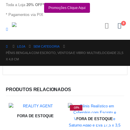
Toda a Loja
20% OFF*
Promoções Clique Aqui
* Pagamentos via PIX
0
LOJA
SEM CATEGORIA
PÊNIS BENGALA COM ESCROTO, VENTOSA E VIBRO MULTIVELOCIDADE 21,5
X 4,8 CM
PRODUTOS RELACIONADOS
-10%
FORA DE ESTOQUE
FORA DE ESTOQUE