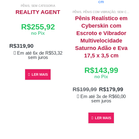
PÊNIS
,
SEM CATEGORIA
REALITY AGENT
PÊNIS
,
PÊNIS COM VIBRAÇÃO
,
SEM CATEGORIA
Pênis Realístico em
R$
255,92
Cyberskin com
Escroto e Vibrador
no Pix
P
Multivelocidade
R$
319,90
Saturno Adão e Eva
Em até 6x de
R$
53,32
17,5 x 3,5 cm
sem juros
R$
143,99
LER MAIS
no Pix
R$
199,99
R$
179,99
Em até 3x de
R$
60,00
sem juros
LER MAIS