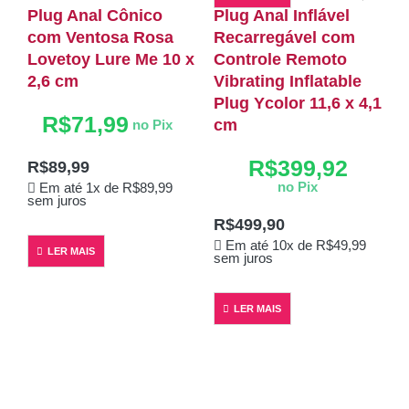
Plug Anal Cônico
Plug Anal Inflável
com Ventosa Rosa
Recarregável com
Lovetoy Lure Me 10 x
Controle Remoto
2,6 cm
Vibrating Inflatable
E
E
Plug Ycolor 11,6 x 4,1
R$
71,99
P
cm
no Pix
F
R$
399,92
R$
89,99
no Pix
Em até 1x de
R$
89,99
sem juros
R$
499,90
Em até 10x de
R$
49,99
LER MAIS
sem juros
s
LER MAIS