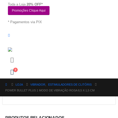
Toda a Loja
20% OFF*
Promoções Clique Aqui
* Pagamentos via PIX
0
LOJA
VIBRADOR
,
ESTIMULADORES DE CLITÓRIS
POWER BULLET PLUS 1 MODO DE VIBRAÇÃO ROSA 8,5 X 1,5 CM
PRODUTOS RELACIONADOS