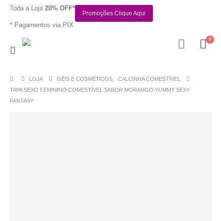
Toda a Loja
20% OFF*
Promoções Clique Aqui
* Pagamentos via PIX
0
LOJA
GÉIS E COSMÉTICOS
,
CALCINHA COMESTÍVEL
TAPA SEXO FEMININO COMESTÍVEL SABOR MORANGO YUMMY SEXY
FANTASY