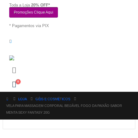
Toda a Loja
20% OFF*
Promoções Clique Aqui
* Pagamentos via PIX
0
LOJA
GÉIS E COSMÉTICOS
VELA PARA MASSAGEM CORPORAL BEIJÁVEL FOGO DA PAIXÃO SABOR
MENTA SEXY FANTASY 20G