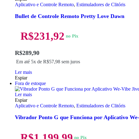
Aplicativo e Controle Remoto
,
Estimuladores de Clitóris
Bullet de Controle Remoto Pretty Love Dawn
R$
231,92
no Pix
R$
289,90
Em até 5x de
R$
57,98
sem juros
Ler mais
Espiar
Fora de estoque
Ler mais
Espiar
Aplicativo e Controle Remoto
,
Estimuladores de Clitóris
Vibrador Ponto G que Funciona por Aplicativo We-
R$
1.199,99
no Pix