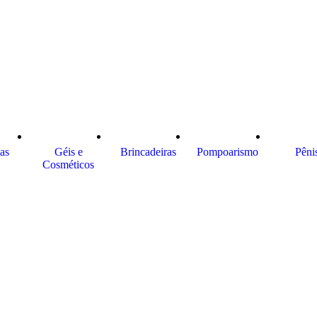
ias
Géis e
Brincadeiras
Pompoarismo
Pêni
Cosméticos