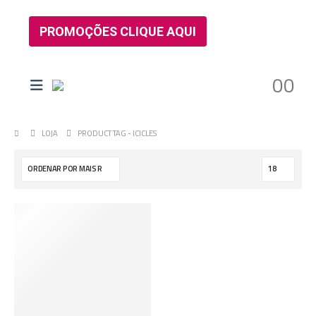
Toda a Loja
20% OFF*
PROMOÇÕES CLIQUE AQUI
* Pagamentos via PIX
0
0
LOJA
PRODUCT TAG -
ICICLES