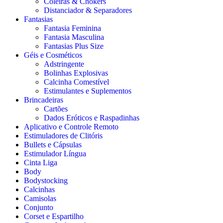
Coleiras & Chokers
Distanciador & Separadores
Fantasias
Fantasia Feminina
Fantasia Masculina
Fantasias Plus Size
Géis e Cosméticos
Adstringente
Bolinhas Explosivas
Calcinha Comestível
Estimulantes e Suplementos
Brincadeiras
Cartões
Dados Eróticos e Raspadinhas
Aplicativo e Controle Remoto
Estimuladores de Clitóris
Bullets e Cápsulas
Estimulador Língua
Cinta Liga
Body
Bodystocking
Calcinhas
Camisolas
Conjunto
Corset e Espartilho