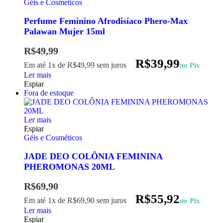
Géis e Cosméticos
Perfume Feminino Afrodisíaco Phero-Max
Palawan Mujer 15ml
R$
49,99
R$
39,99
Em até 1x de
R$
49,99
sem juros
no Pix
Ler mais
Espiar
Fora de estoque
Ler mais
Espiar
Géis e Cosméticos
JADE DEO COLÔNIA FEMININA
PHEROMONAS 20ML
R$
69,90
R$
55,92
Em até 1x de
R$
69,90
sem juros
no Pix
Ler mais
Espiar