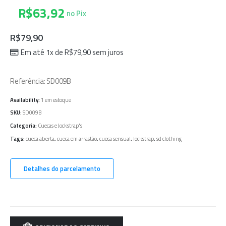
R$
63,92
no Pix
R$
79,90
Em até 1x de
R$
79,90
sem juros
Referência: SD009B
Availability:
1 em estoque
SKU:
SD009B
Categoria:
Cuecas e Jockstrap's
Tags:
cueca aberta
,
cueca em arrastão
,
cueca sensual
,
Jockstrap
,
sd clothing
Detalhes do parcelamento