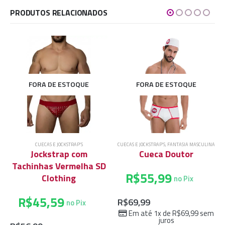
PRODUTOS RELACIONADOS
FORA DE ESTOQUE
FORA DE ESTOQUE
CUECAS E JOCKSTRAP'S
CUECAS E JOCKSTRAP'S
,
FANTASIA MASCULINA
Jockstrap com
Cueca Doutor
Tachinhas Vermelha SD
R$
55,99
Clothing
no Pix
R$
45,59
R$
69,99
no Pix
Em até 1x de
R$
69,99
sem
juros