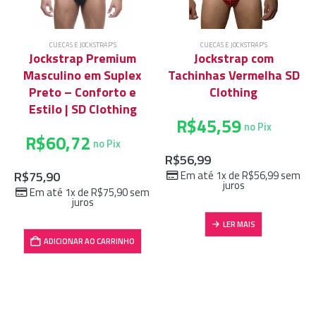
CUECAS E JOCKSTRAP'S
CUECAS E JOCKSTRAP'S
Jockstrap Premium
Jockstrap com
Masculino em Suplex
Tachinhas Vermelha SD
Preto – Conforto e
Clothing
Estilo | SD Clothing
R$
45,59
no Pix
R$
60,72
no Pix
R$
56,99
R$
75,90
Em até 1x de
R$
56,99
sem
juros
Em até 1x de
R$
75,90
sem
juros
LER MAIS
ADICIONAR AO CARRINHO