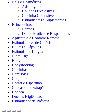
Géis e Cosméticos
Adstringente
Bolinhas Explosivas
Calcinha Comestível
Estimulantes e Suplementos
Brincadeiras
Cartões
Dados Eróticos e Raspadinhas
Aplicativo e Controle Remoto
Estimuladores de Clitóris
Bullets e Cápsulas
Estimulador Língua
Cinta Liga
Body
Bodystocking
Calcinhas
Camisolas
Conjunto
Corset e Espartilho
Cuecas e Jockstrap’s
Boneca
Duchas Higiênicas
Estimulador de Próstata