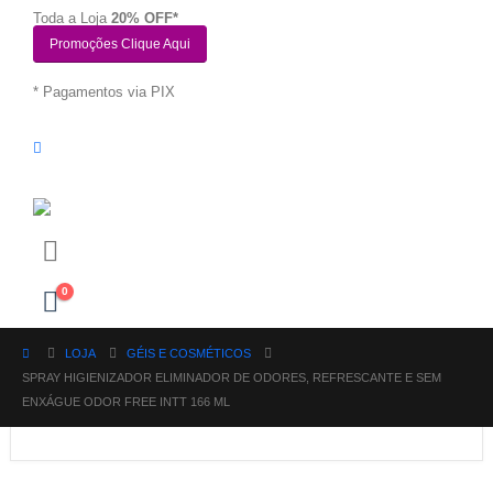
Toda a Loja
20% OFF*
Promoções Clique Aqui
* Pagamentos via PIX
0
LOJA
GÉIS E COSMÉTICOS
SPRAY HIGIENIZADOR ELIMINADOR DE ODORES, REFRESCANTE E SEM
ENXÁGUE ODOR FREE INTT 166 ML