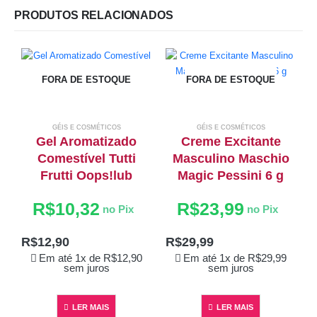
PRODUTOS RELACIONADOS
FORA DE ESTOQUE
FORA DE ESTOQUE
GÉIS E COSMÉTICOS
GÉIS E COSMÉTICOS
Gel Aromatizado
Creme Excitante
Comestível Tutti
Masculino Maschio
G
Frutti Oops!lub
Magic Pessini 6 g
R$
10,32
R$
23,99
no Pix
no Pix
R$
12,90
R$
29,99
Em até 1x de
R$
12,90
Em até 1x de
R$
29,99
sem juros
sem juros
LER MAIS
LER MAIS