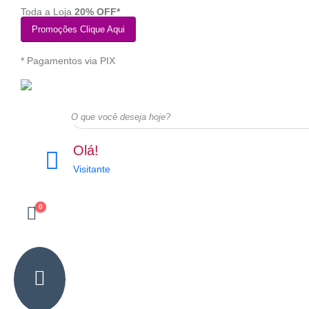
Toda a Loja
20% OFF*
Promoções Clique Aqui
* Pagamentos via PIX
Olá!
Visitante
0
Acessórios
Vibradores
Lingerie
Mastur