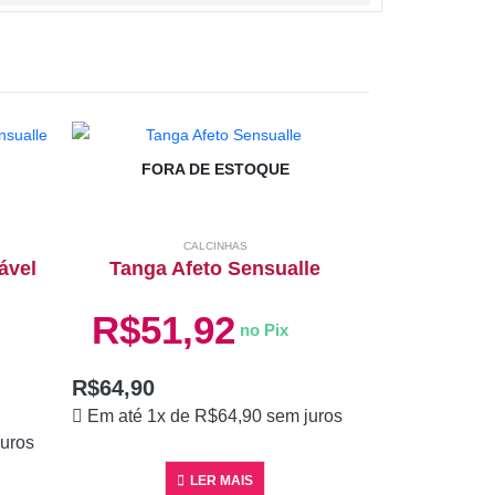
FORA DE ESTOQUE
CALCINHAS
FORA
ável
Tanga Afeto Sensualle
R$
51,92
no Pix
R$
64,90
Em até 1x de
R$
64,90
sem juros
uros
Calcinha
S
LER MAIS