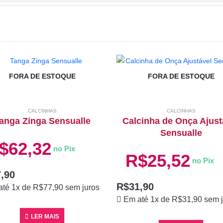
FORA DE ESTOQUE
FORA DE ESTOQUE
CALCINHAS
CALCINHAS
anga Zinga Sensualle
Calcinha de Onça Ajust
Sensualle
$
62,32
no Pix
R$
25,52
no Pix
,90
R$
31,90
até 1x de
R$
77,90
sem juros
Em até 1x de
R$
31,90
sem j
LER MAIS