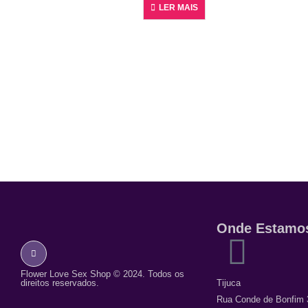
LER MAIS
Onde Estamo
Flower Love Sex Shop © 2024. Todos os
direitos reservados.
Tijuca
Rua Conde de Bonfim 3