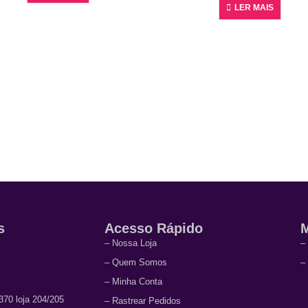
LER MAIS
s
Acesso Rápido
M
– Nossa Loja
–
– Quem Somos
–
– Minha Conta
70 loja 204/205
– Rastrear Pedidos