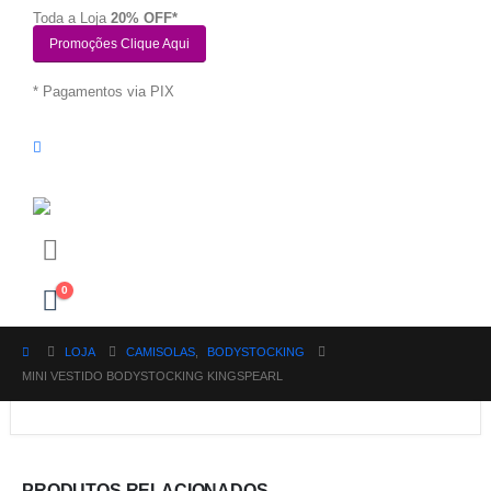
Toda a Loja
20% OFF*
Promoções Clique Aqui
* Pagamentos via PIX
0
LOJA
CAMISOLAS
,
BODYSTOCKING
MINI VESTIDO BODYSTOCKING KINGSPEARL
PRODUTOS RELACIONADOS