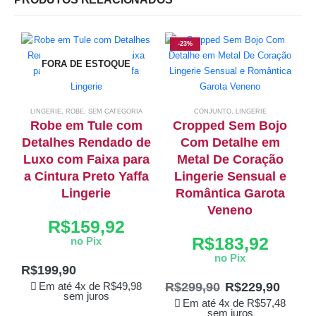
-23%
FORA DE ESTOQUE
LINGERIE
,
ROBE
,
SEM CATEGORIA
CONJUNTO
,
LINGERIE
Robe em Tule com
Cropped Sem Bojo
Detalhes Rendado de
Com Detalhe em
Luxo com Faixa para
Metal De Coração
a Cintura Preto Yaffa
Lingerie Sensual e
Lingerie
Romântica Garota
Veneno
R$
159,92
R$
183,92
no Pix
no Pix
R$
199,90
R$
299,90
R$
229,90
Em até 4x de
R$
49,98
sem juros
Em até 4x de
R$
57,48
sem juros