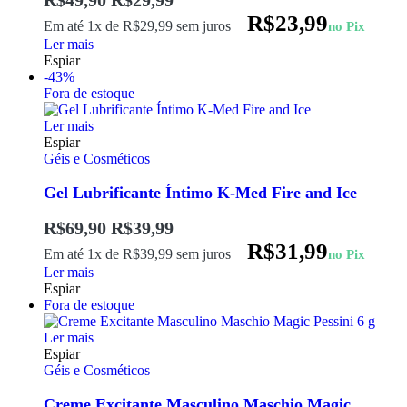
R$
49,90
R$
29,99
R$
23,99
Em até 1x de
R$
29,99
sem juros
no Pix
Ler mais
Espiar
-43%
Fora de estoque
Ler mais
Espiar
Géis e Cosméticos
Gel Lubrificante Íntimo K-Med Fire and Ice
R$
69,90
R$
39,99
R$
31,99
Em até 1x de
R$
39,99
sem juros
no Pix
Ler mais
Espiar
Fora de estoque
Ler mais
Espiar
Géis e Cosméticos
Creme Excitante Masculino Maschio Magic